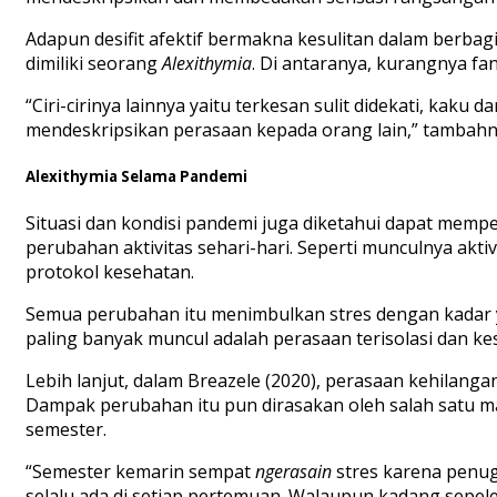
Adapun desifit afektif bermakna kesulitan dalam berba
dimiliki seorang
Alexithymia
. Di antaranya, kurangnya fa
“Ciri-cirinya lainnya yaitu terkesan sulit didekati, ka
mendeskripsikan perasaan kepada orang lain,” tambahn
Alexithymia Selama Pandemi
Situasi dan kondisi pandemi juga diketahui dapat memp
perubahan aktivitas sehari-hari. Seperti munculnya akti
protokol kesehatan.
Semua perubahan itu menimbulkan stres dengan kadar y
paling banyak muncul adalah perasaan terisolasi dan 
Lebih lanjut, dalam Breazele (2020), perasaan kehilang
Dampak perubahan itu pun dirasakan oleh salah satu mah
semester.
“Semester kemarin sempat
ngerasain
stres karena penug
selalu ada di setiap pertemuan. Walaupun kadang sepele