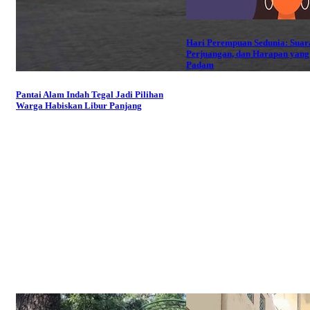
Hari Perempuan Sedunia: Suar
Perjuangan, dan Harapan yang
Padam
Pantai Alam Indah Tegal Jadi Pilihan
Warga Habiskan Libur Panjang