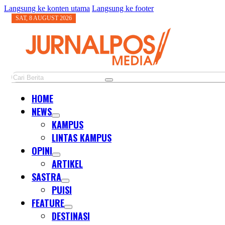
Langsung ke konten utama
Langsung ke footer
SAT, 8 AUGUST 2026
Cari
HOME
NEWS
KAMPUS
LINTAS KAMPUS
OPINI
ARTIKEL
SASTRA
PUISI
FEATURE
DESTINASI