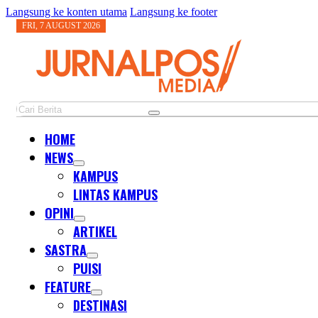
Langsung ke konten utama
Langsung ke footer
FRI, 7 AUGUST 2026
Cari
HOME
NEWS
KAMPUS
LINTAS KAMPUS
OPINI
ARTIKEL
SASTRA
PUISI
FEATURE
DESTINASI