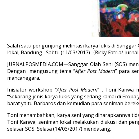
Salah satu pengunjung melintasi karya lukis di Sangga
lokal, Bandung , Sabtu (11/03/2017). (Ricky Fatria/ Jurn
JURNALPOSMEDIA.COM—Sanggar Olah Seni (SOS) meny
Dengan mengusung tema “
After Post Modern
” para se
mancanegara.
Inisiator workshop “
After Post Modern
” , Toni Kanwa 
“Sekarang jenis karya lukis yang sedang ramai di Eropa
barat yaitu Barbaros dan kemudian para seniman bereks
Toni menambahkan, karya seni yang diharapkannya tidak
Toni Kanwa, seniman lokal melakukan diskusi dan pen
selasar SOS, Selasa (14/03/2017) mendatang.