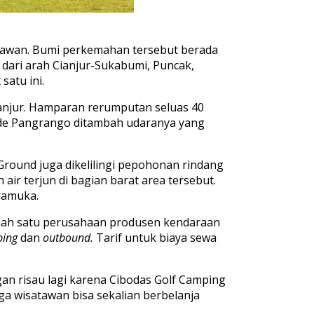
tawan. Bumi perkemahan tersebut berada
dari arah Cianjur-Sukabumi, Puncak,
atu ini.
ianjur. Hamparan rerumputan seluas 40
Gede Pangrango ditambah udaranya yang
round juga dikelilingi pepohonan rindang
air terjun di bagian barat area tersebut.
ramuka.
alah satu perusahaan produsen kendaraan
ing
dan
outbound.
Tarif untuk biaya sewa
an risau lagi karena Cibodas Golf Camping
a wisatawan bisa sekalian berbelanja