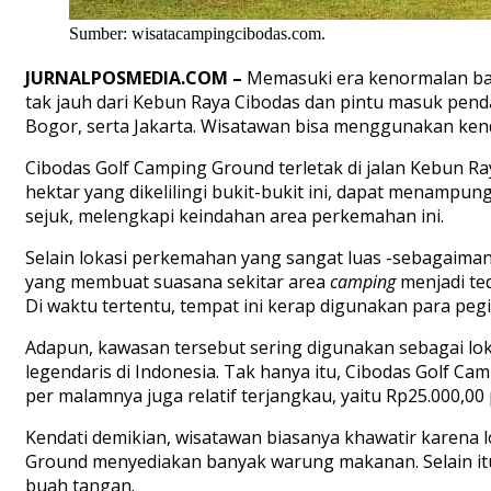
Sumber: wisatacampingcibodas.com.
JURNALPOSMEDIA.COM –
Memasuki era kenormalan ba
tak jauh dari Kebun Raya Cibodas dan pintu masuk pen
Bogor, serta Jakarta. Wisatawan bisa menggunakan ken
Cibodas Golf Camping Ground terletak di jalan Kebun R
hektar yang dikelilingi bukit-bukit ini, dapat menam
sejuk, melengkapi keindahan area perkemahan ini.
Selain lokasi perkemahan yang sangat luas -sebagaiman
yang membuat suasana sekitar area
camping
menjadi ted
Di waktu tertentu, tempat ini kerap digunakan para peg
Adapun, kawasan tersebut sering digunakan sebagai lo
legendaris di Indonesia. Tak hanya itu, Cibodas Golf C
per malamnya juga relatif terjangkau, yaitu Rp25.000,00
Kendati demikian, wisatawan biasanya khawatir karena 
Ground menyediakan banyak warung makanan. Selain itu,
buah tangan.