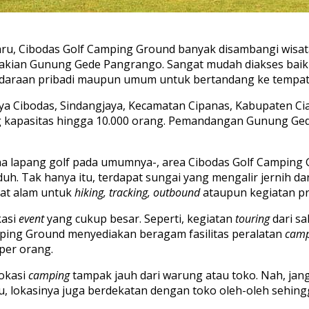
ru, Cibodas Golf Camping Ground banyak disambangi wisa
dakian Gunung Gede Pangrango. Sangat mudah diakses baik 
daraan pribadi maupun umum untuk bertandang ke tempat s
aya Cibodas, Sindangjaya, Kecamatan Cipanas, Kabupaten C
pung kapasitas hingga 10.000 orang. Pemandangan Gunung 
a lapang golf pada umumnya-, area Cibodas Golf Camping G
uh. Tak hanya itu, terdapat sungai yang mengalir jernih dan 
iat alam untuk
hiking, tracking, outbound
ataupun kegiatan p
kasi
event
yang cukup besar. Seperti, kegiatan
touring
dari s
amping Ground menyediakan beragam fasilitas peralatan
camp
 per orang.
lokasi
camping
tampak jauh dari warung atau toko. Nah, jang
 lokasinya juga berdekatan dengan toko oleh-oleh sehingg