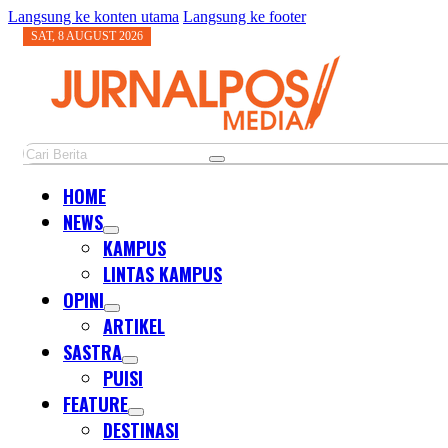
Langsung ke konten utama
Langsung ke footer
SAT, 8 AUGUST 2026
Cari
HOME
NEWS
KAMPUS
LINTAS KAMPUS
OPINI
ARTIKEL
SASTRA
PUISI
FEATURE
DESTINASI