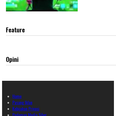
Feature
Opini
Home
Pasang Iklan
Kebijakan Privasi
Pedoman Media Siber