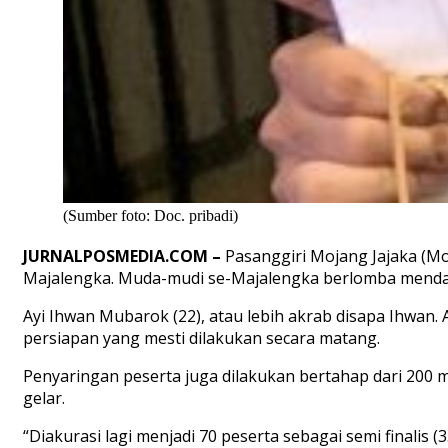
(Sumber foto: Doc. pribadi)
JURNALPOS
MEDIA
.COM –
Pasanggiri Mojang Jajaka (Mo
Majalengka.
Muda-mudi se-Majalengka berlomba mendaft
Ayi Ihwan Mubarok (22), atau lebih akrab disapa Ihwan
persiapan yang mesti dilakukan secara matang.
Penyaringan peserta juga dilakukan bertahap dari
200 m
gelar.
“
D
iakurasi lagi menjadi 70 peserta sebagai semi finalis 