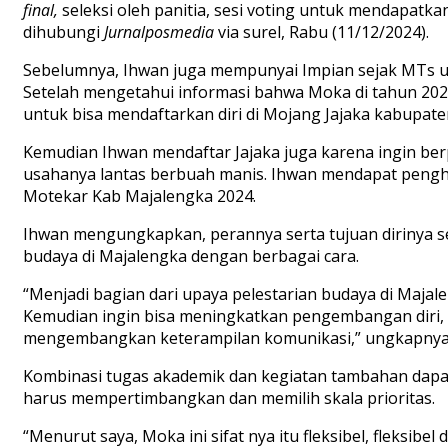
final
,
seleksi oleh panitia, sesi voting untuk mendapatka
dihubungi
Jurnalposmedia
via surel
, Rabu (11/12/2024).
S
ebelumnya
, Ihwan juga
mempunyai Impian sejak
MTs
u
Setelah mengetahui informasi bahwa Moka di tahun 202
untuk bisa mendaftarkan diri di
M
ojang
J
ajaka
kabupat
Kemudian
Ihwan
mendaftar Jajaka juga karena ingin berp
usahanya lantas berbuah manis.
Ihwan
mendapat
peng
Motekar Kab Majalengka
2024.
Ihwan mengungkapkan, perannya serta tujuan dirinya se
budaya di Majalengka dengan berbagai cara.
“
M
enjadi bagian dari upaya pelestarian budaya di Maj
Kemudian ingin
bisa meningkatkan
pengembangan diri, t
mengembangkan keterampilan komunikasi
,”
ungkapny
Kombinasi tugas akademik dan kegiatan tamb
ahan
dapa
h
arus
m
empertimbangkan dan memilih skala prioritas
.
“Menurut saya, Moka
ini sifat nya itu fleksibel,
fleksibel 