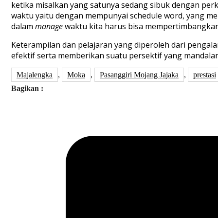
ketika misalkan yang satunya sedang sibuk dengan perku
waktu yaitu dengan m
empunyai
schedule
word
, yan
g
mem
dalam
manage
waktu kita harus bisa mempertimbangkan 
Keterampilan dan pelajaran yang diperoleh dari pengala
efektif serta memberikan suatu persektif yang mandal
Majalengka
,
Moka
,
Pasanggiri Mojang Jajaka
,
prestasi
Bagikan :