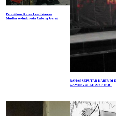
Pelantikan Ikatan Cendikiawan
Muslim se-Indonesia Cabang Garut
BAHAS SEPUTAR KARIR DI 
GAMING OLEH ASUS ROG