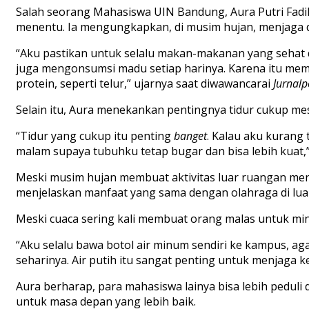
Salah
seorang
Mahasiswa
UIN Bandung, Aura
Putri
Fadil
menentu
.
Ia
mengungkapkan
, di
musim
hujan
,
menjaga
“
Aku
pastikan
untuk
selalu
makan-m
ak
anan
yang
sehat
juga mengonsumsi
madu
setiap
harinya
.
Karena
itu
memb
protein,
seperti
telur
,”
ujarnya
saat
diwawancarai
Jurnal
Selain
itu
, Aura
menekankan
pentingnya
tidur
cukup
mes
“
Tidur
yang
cukup
itu
penting
banget
.
Kalau
aku
kurang
malam
supaya
tubuhku tetap
bugar
dan
bisa
lebih
kuat
,
Meski
musim
hujan
membuat
aktivitas
luar
ruangan
men
menjelaskan
manfaat
yang sama dengan
olahraga
di
lua
Meski
cuaca
sering
kali
membuat
orang
malas
untuk
min
“
Aku
selalu
bawa
botol
air
minum
sendiri
ke
kampus
, ag
seharinya
. Air
putih
itu
sangat
penting untuk
menjaga
k
Aura
berharap
, para
mahasiswa
lainya
bisa
lebih
peduli
d
untuk
masa
depan
yang lebih baik
.