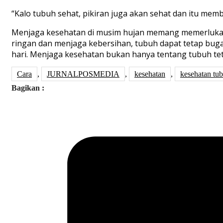
“
Kalo
tubuh
sehat
,
pikiran
juga
akan
sehat
dan
itu
memba
Menjaga
kesehatan
di
musim
hujan
memang
memerluka
ringan
dan
menjaga kebersihan
,
tubuh
dapat
tetap
bug
hari
.
Menjaga
kesehatan
bukan
hanya
tentang
tubuh
tet
Cara
,
JURNALPOSMEDIA
,
kesehatan
,
kesehatan tu
Bagikan :