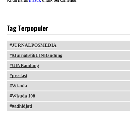
Anda harus
masuk
untuk berkomentar.
Tag Terpopuler
JURNALPOSMEDIA
#JurnalistikUINBandung
UINBandung
prestasi
Wisuda
Wisuda 108
#adhidjati