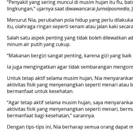
“
Penyakit
yang
sering
muncul
di
m
usim
hujan
itu
flu,
bat
lingkungan
,”
ujarnya saat diwawancarai
Jurnalposmedia
, 
Menurut
Nia,
perubahan
pola
hidup
yang
perlu
dilakuk
itu
,
o
lahr
a
ga
ringan seperti
senam
atau
jalan
kaki
s
ec
ar
Salah
satu
aspek
penting
yang
tidak
boleh
dilewatkan
ad
minum
air
putih
yang
cukup
.
“
M
akanan
bergizi
sangat
penting
,
karena
gizi
yang baik
Ia
juga
mengingatkan
agar
tidak
sembarangan
mengons
Untuk
tetap
aktif
selama
musim
hujan
, Nia menyaranka
aktivitas
fisik
yang
menyenangkan
seperti
menari
atau
b
bermanfaat
untuk
kesehatan
.
“Agar
tetap
aktif
selama
musim
hujan
,
saya
menyaranka
aktivitas
fisik
yang
menyenangkan
seperti
menari
,
berm
bermanfaat
bagi
kesehatan
,”
sarannya
.
Dengan
tips-tips
ini
, Nia
berharap
semua
orang
dapat
m