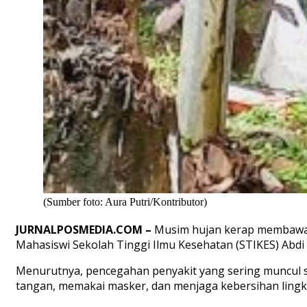
(Sumber foto: Aura Putri/Kontributor)
JURNALPOSMEDIA.COM –
Musim
hujan
kerap
membawa
Mahasiswi
Sekolah
Tinggi
Ilmu
Kesehatan
(STIKES) Abdi
Menurutnya
,
pencegahan
penyakit
yang
sering
muncul
tangan
,
memakai
masker, dan menjaga
kebersihan
ling