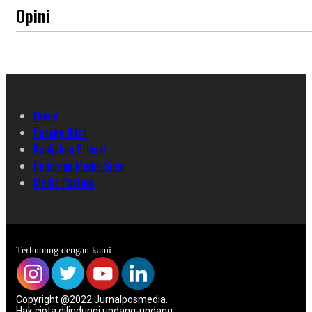
Opini
Home
Pasang Iklan
Kebijakan Privasi
Pedoman Media Siber
Media Partner
Terhubung dengan kami
Copyright @2022 Jurnalposmedia.
Hak cipta dilindungi undang-undang