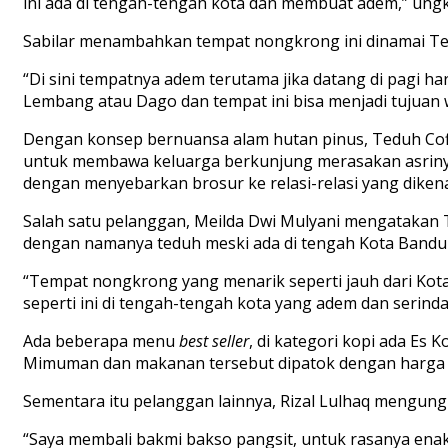
ini ada di tengah-tengah kota dan membuat
adem
,” ung
Sabilar menambahkan tempat nongkrong ini dinamai Te
“Di sini tempatnya
adem
terutama jika datang di pagi ha
Lembang atau Dago dan tempat ini bisa menjadi tujuan w
Dengan
konsep bernuansa alam hutan pinus, Teduh Co
untuk membawa keluarga berkunjung merasakan asrinya 
dengan menyebarkan brosur ke relasi-relasi yang dikena
Salah satu p
elanggan, Meilda Dwi Mulyani mengatakan 
dengan namanya teduh meski ada di tengah Kota Bandu
“Tempat nongkrong yang menarik seperti jauh dari Kot
seperti ini di tengah-tengah kota yang
adem
dan serindan
Ad
a beberapa menu
best seller
,
di
kategori kopi ada Es 
Mimuman dan makanan tersebut dipatok dengan harga m
Sementara itu pelanggan lainnya, Rizal Lulhaq mengun
“Saya membali bakmi bakso pangsit, untuk rasanya enak 