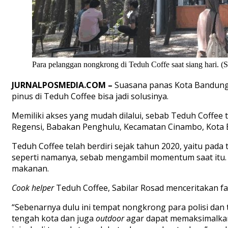
Para pelanggan nongkrong di Teduh Coffe saat siang hari. 
JURNALPOSMEDIA
.COM
–
Suasana panas Kota Bandun
pinus di
Teduh Coffee bisa jadi solusinya.
M
emiliki akses yang mudah dilalui
, s
ebab Teduh Coffe
e
t
Regensi, Babakan Penghulu, Kecamatan Cinambo, Kota
Teduh Coffe
e
telah berdiri sejak tahun 2020,
yaitu
pada 
seperti namanya, sebab mengambil momentum saat itu.
makanan.
C
ook helper
Teduh Coffee,
Sabilar Rosad menceritakan fa
“Sebenarnya dulu ini tempat nongkrong para polisi dan
tengah kota dan juga
outdoor
agar dapat memaksimalka