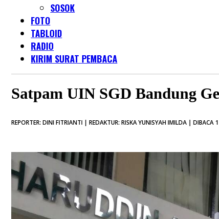
SOSOK
FOTO
TABLOID
RADIO
KIRIM SURAT PEMBACA
Satpam UIN SGD Bandung Gelar
REPORTER: DINI FITRIANTI | REDAKTUR: RISKA YUNISYAH IMILDA | DIBACA 1