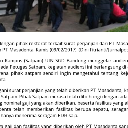
an pihak rektorat terkait surat perjanjian dari PT Masad
T Masadenta, Kamis (09/02/2017). (Dini Fitrianti/Jurnalpo
 Kampus (Satpam) UIN SGD Bandung menggelar audiensi 
epada Petugas Satpam, kegiatan audiensi ini berlangsung 
rena pihak satpam sendiri ingin mengetahui tentang keje
ta.
surat perjanjian yang telah diberikan PT Masadenta, kare
Satpam. Pihak Satpam merasa telah dibohongi dengan adany
 nominal gaji yang akan diberikan, beserta fasilitas yang 
denta telah memberikan fasilitas berupa sepatu, sera
 hanya menerima seragam PDH saja.
 gaji dan fasilitas yang diberikan oleh PT Masadenta san