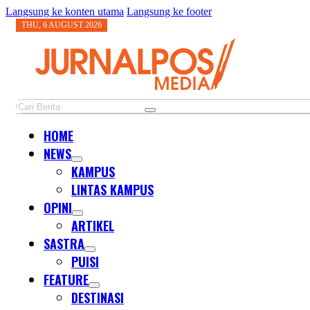
Langsung ke konten utama
Langsung ke footer
THU, 6 AUGUST 2026
Cari
HOME
NEWS
KAMPUS
LINTAS KAMPUS
OPINI
ARTIKEL
SASTRA
PUISI
FEATURE
DESTINASI