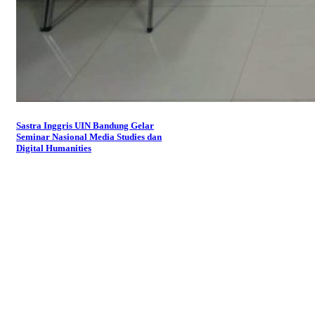
Sastra Inggris UIN Bandung Gelar
Seminar Nasional Media Studies dan
Digital Humanities