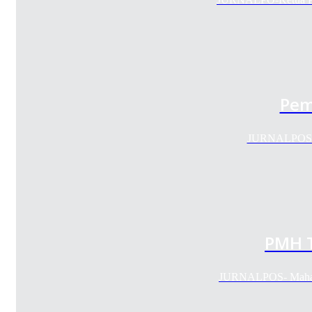
Pem
JURNALPOS --
PMH T
JURNALPOS- Mahas