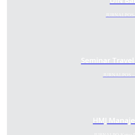
UIN Ba
JURNALPOS- Pe
Seminar Travel
JURNALPOS – Ba
HMJ Manaje
JURNALPO-Ketua Pela