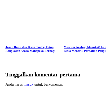
Jason Ranti dan Iksan Skuter, Tutup
Museum Geologi Memikat! La
Rangkaian Acara Mahapeka Berbagi
Biola Menarik Perhatian Peng
Tinggalkan komentar pertama
Anda harus
masuk
untuk berkomentar.