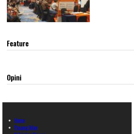
Feature
Opini
Home
Pasang Iklan