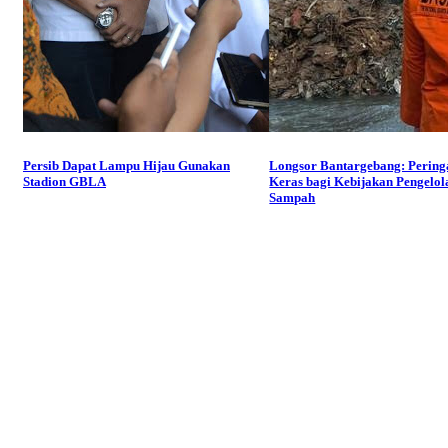
Persib Dapat Lampu Hijau Gunakan
Longsor Bantargebang: Pering
Stadion GBLA
Keras bagi Kebijakan Pengelol
Sampah