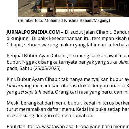
(Sumber foto: Mohamad Krishna Rahadi/Magang)
JURNALPOSMEDIA.COM –
Di sudut Jalan Cihapit, Ban
dikunjungi. Di balik kesederhanaan itu, tersimpan kisa
Cihapit, sebuah warung makan yang lahir dari keterbat
Penjual Bubur Ayam Cihapit, Tri mengisahkan awal mula 
bubur. Nggak disangka ternyata banyak yang suka.
Alha
pada, Sabtu (25/05/2025).
Kini, Bubur Ayam Cihapit tak hanya menyajikan bubur ay
kimchi
yang memadukan cita rasa lokal dengan nuansa K
yang
sei sapi
tuh
beda. Orang cari rasa yang baru, dan ini
Meski berangkat dari menu bubur, kedai ini terus ber
turut meramaikan daftar menu. Kedai ini buka setiap ha
makan siang dengan cita rasa rumahan.
Paul dan Ifarita, wisatawan asal Eropa yang baru mengi