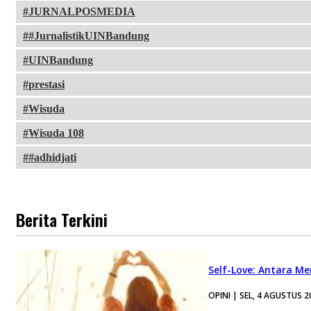
JURNALPOSMEDIA
#JurnalistikUINBandung
UINBandung
prestasi
Wisuda
Wisuda 108
#adhidjati
Berita Terkini
Self-Love: Antara Me
OPINI | SEL, 4 AGUSTUS 2