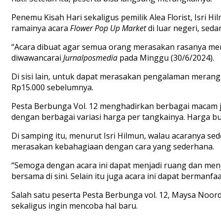
Penemu
Kisah Hari sekaligus
pemilik
Alea Florist, Isri Hi
ramainya acara
Flower Pop Up Market
di luar negeri, sed
“
Acara dibuat agar semua orang merasakan rasanya mera
diwawancarai
Jurnalposmedia
pada Minggu (30/
6/2024).
Di sisi lain
, untuk
dapat merasakan pengalaman merangka
Rp15.000
sebelumnya
.
Pesta Berbunga Vol. 12 menghadirkan berbagai macam
dengan berbagai variasi harga per
tangkainya
. Harga b
Di samping itu, menurut
Isri Hilmun
,
walau
acaranya sede
merasakan kebahagiaan dengan cara yang sederhana
.
“Semoga dengan acara ini dapat menjadi ruang dan men
bersama di sini. Selain itu juga acara ini dapat bermanf
Salah satu peserta Pesta Berbunga
v
ol. 12, Maysa Noor
sekaligus ingin mencoba hal baru.