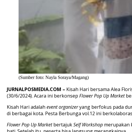
(Sumber foto: Nayla Soraya/Magang)
JURNALPOSMEDIA.COM
–
Kisah Hari bersama
Alea Flor
(30/6/2024). Acara ini
berkonsep
Flower Pop Up
Market
be
Kisah Hari adalah
event organizer
yang berfokus pada du
di berbagai kota
.
Pesta Berbunga vol.12
ini berkolabora
Flower Pop Up Market
bertajuk
Self Workshop
merupakan k
hati. Setelah
itu, peserta
bisa langsung merangkainya.