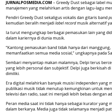
JURNALPOSMEDIA.COM
–
Greedy Dust sebagai label m
manajemen yang melahirkan artis dengan lagu-lagu men
Pendiri Greedy Dust sekaligus vokalis dan gitaris band
p
kemudian beralih menjadi
label record
musik alternatif ya
Ia turut mengungkap berbagai pemasukan lain yang dida
dalam kariernya di dunia musik.
“Kantong pemasukan band tidak hanya dari manggung,
memanfaatkan semua media sosial,” ungkapnya pada Sab
Sembari menyantap makan malamnya, Delpi terus berceri
yang lebih personal dan subjektif. Delpi juga berkisah
dimiliki.
Era digital melahirkan banyak musisi independen yang
publikasi musik tidak menutup kemungkinan untuk menam
televisi dan radio, saat ini menjadi lebih bebas dengan 
Peran media saat ini tidak hanya sebagai kurator yang
dalam berkarya. Media juga tidak selamanya menjadi p