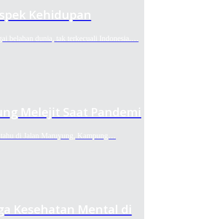
Aspek Kehidupan
elahan dunia, tak terkecuali Indonesia.…
ng Melejit Saat Pandemi
ahu di Jalan Maruyung, Kampung…
a Kesehatan Mental di