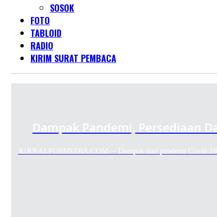
SOSOK
FOTO
TABLOID
RADIO
KIRIM SURAT PEMBACA
Dampak Pandemi, Persediaan Da
JURNALPOSMEDIA.COM— Dampak dari pandemi Covid-19 men