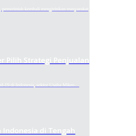
merintah kembali mengizinkan masyarakat
Pilih Strategi Penjualan
9 di Indonesia, sektor Usaha Mikro…
 Indonesia di Tengah