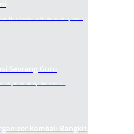
mi
Hari Kesehatan Mental Sedunia, Ikatan
si Seorang Guru
ah pilihan mulia, tidak semua…
rganizer Kembali Bangkit