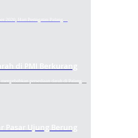
2020, Hari Peringatan Palang…
rah di PMI Berkurang
yebabkan persediaan darah di Palang…
ar Pasar Ujung Berung