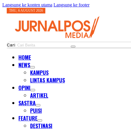
Langsung ke konten utama
Langsung ke footer
THU, 6 AUGUST 2026
Cari
HOME
NEWS
KAMPUS
LINTAS KAMPUS
OPINI
ARTIKEL
SASTRA
PUISI
FEATURE
DESTINASI