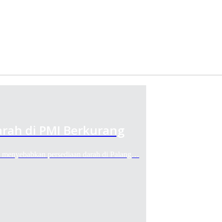
rah di PMI Berkurang
yebabkan persediaan darah di Palang…