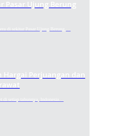
ar Pasar Ujung Berung
di sekitar Pasar Ujung Berung,…
 Hargai Perjuangan dan
erawat
 setiap tahunnya, Indonesia…