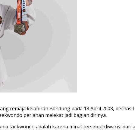
rang
remaja
kelahiran
Bandung
pada
18 April 2008,
berhasil
aekwondo
perlahan
me
lekat
jadi
bagian
dirinya
.
unia
taekwondo
adalah
karena
minat
tersebut
diwarisi
dari