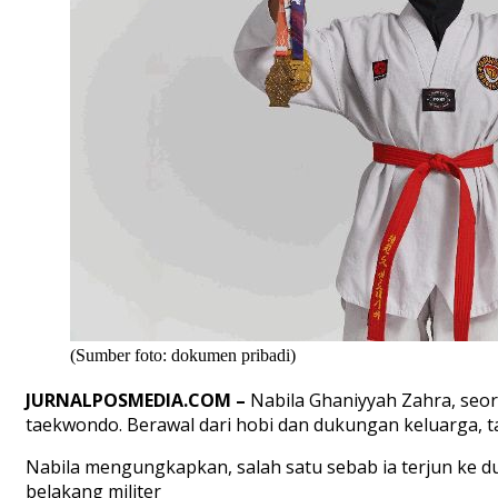
(Sumber foto: dokumen pribadi)
JURNALPOSMEDI
A.COM
–
Nabila
Ghaniyyah
Zahra,
seo
taekwondo.
Berawal
dari
hobi
dan
dukungan
keluarga
,
t
Nabila
mengungkapkan
,
salah
satu
sebab
ia
terjun
ke
d
belakang
militer