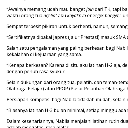
“
Awalnya
memang
udah
mau
banget
join
dari
TK,
tapi
ba
waktu
orang
tua
ngeliat
aku
kayaknya
energik
banget
,”
un
Sempat
terbesit
pikiran
untuk
berhenti
,
namun
,
semang
“
Sertifikatnya
dipakai
Japres
(
Jalur
Prestasi
)
masuk
SMA
Salah
satu
pengalaman
yang paling
berkesan
bagi
Nabi
kekalahan
di
kejuaraan
yang
sama
.
“
Kenapa
berkesan
?
Karena
di situ
aku
latihan
H-2
aja
,
d
dengan
penuh
rasa
syukur
.
Selain
dukungan
dari
orang
tua
,
pelatih
,
dan
teman-tem
Olahraga
Pelajar
)
atau
PPOP (
Pusat
Pelatihan
Olahraga
Persiapan
kompetisi
bagi
Nabila
tidaklah
mudah
,
selain
“
Biasanya
latihan
H-3
bulan
minimal,
setiap
minggu
ada
Dalam
kesehariannya
, Nabila
menjalani
latihan
rutin
du
adalah
mengatasi
rasa
malas
.