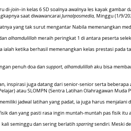
ru
di-
join
–
in
kelas
6 SD
soalnya
awalnya
les
kaya
k
gambar
d
gkapnya saat diwawancarai
Jurnalposmedia,
Minggu (1/9/20
atnya
yang
tak
surut
mengantar
Nabila
memenang
kan
med
dan
alhamdulillah
meraih
peringkat
1 di
antara
peserta
sele
la
ialah
ketika
berhasil
memenangkan
kelas
prestasi
pada
t
engan
penuh
doa
dan
support
,
a
lhamdulillah
aku
bisa
memba
an
,
inspirasi
juga
datang
dari
senior-senior
serta
beberapa
Pelajar
)
atau
SLOMPN (Sentra
Latihan
Olahragawan
Muda
P
memiliki
jadwal
latihan
yang
padat
,
ia
juga
harus
men
jalani
d
fisik
dan
yang
pasti
rasa
ingin
muntah-muntah
pas
fisik
itu
a
kali
seminggu
dan
sering
berlatih
sparring
sendiri
.
Meski
de