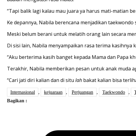
“
Tapi
balik
lagi
kalau
mau
juara
ya
harus
mati-matian
be
Ke
depan
nya
, Nabila
berencana
menjadikan
taekwondo
M
eski
belum
berani
untuk
melatih
orang lain
secara
me
Di
sisi
lain, Nabila
menyampaikan
rasa
terima
kasihnya
“
Aku
berterima
kasih
banget
kepada
Mama
dan
Papa
kh
Terakhir
, N
abila
memberikan
pesan
untuk
anak
muda
a
“
Cari
jati
diri
kalian
dan
di
situ
lah
bakat
kalian
bisa
terlih
Internasional
,
kejuaraan
,
Perjuangan
,
Taekwondo
,
Bagikan :