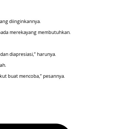
ang
diinginkann
ya
.
pada
mereka
yang
membutuhkan
.
t
dan
di
a
presiasi
,”
harunya
.
ah
.
kut
buat
mencoba
,”
pesannya
.