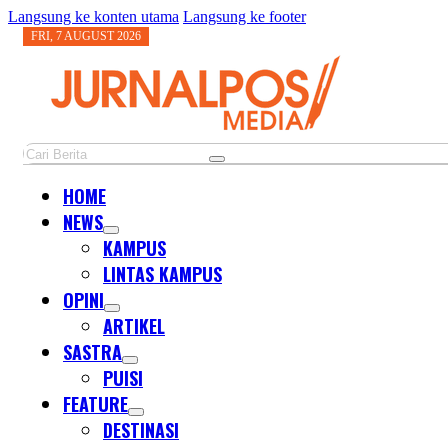
Langsung ke konten utama
Langsung ke footer
FRI, 7 AUGUST 2026
Cari
HOME
NEWS
KAMPUS
LINTAS KAMPUS
OPINI
ARTIKEL
SASTRA
PUISI
FEATURE
DESTINASI