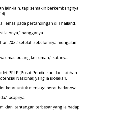
an
lain-lain
,
tapi
semakin
berkembangnya
24)
ali
emas
pada
pertandingan
di Thailand.
ksi
lainnya
,”
bangganya
.
ahun
2022
setelah
sebelumnya
mengalami
wa
emas
pulang
ke
rumah
,”
katanya
atlet
PPLP (
Pusat
Pendidikan
dan
Latihan
otensial
Nasional) yang
ia
idolakan
.
iet
ketat
untuk
menjaga
berat
badannya
.
ada
,
”
ucapnya
.
mikian
,
t
antangan
terbesar
yang
ia
hadapi