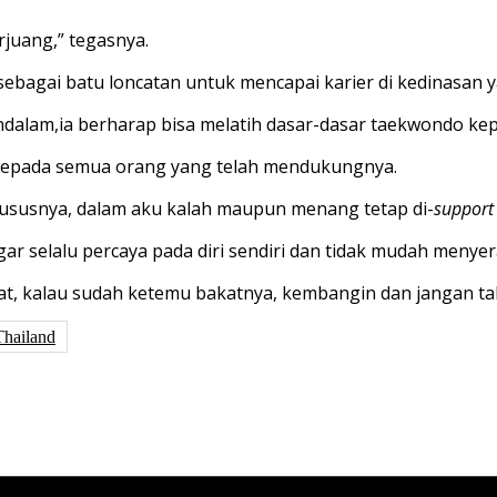
rjuang
,”
tegasnya
.
sebagai
batu
loncatan
untuk
mencapai
karier
di
kedinasan
y
ndalam
,
ia
berharap
bisa
melatih
dasar-dasar
taekwondo
ke
kepada
semua
orang yang
telah
mendukungnya
.
u
susnya
,
dalam
aku
kalah
maupun
menang
tetap
di-
suppor
gar
selalu
percaya
pada
diri
sendiri
dan
tidak
mudah
menyer
at
,
ka
lau
sudah
ketemu
bakatnya
,
kembangin
dan
jangan
ta
Thailand