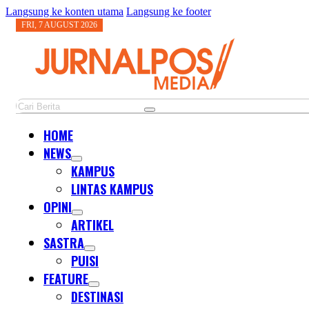
Langsung ke konten utama
Langsung ke footer
FRI, 7 AUGUST 2026
Cari
HOME
NEWS
KAMPUS
LINTAS KAMPUS
OPINI
ARTIKEL
SASTRA
PUISI
FEATURE
DESTINASI