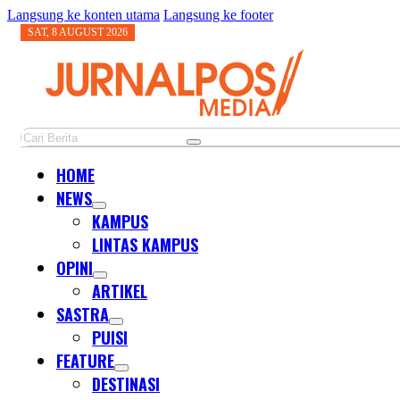
Langsung ke konten utama
Langsung ke footer
SAT, 8 AUGUST 2026
Cari
HOME
NEWS
KAMPUS
LINTAS KAMPUS
OPINI
ARTIKEL
SASTRA
PUISI
FEATURE
DESTINASI