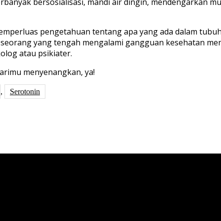
banyak bersosialisasi, mandi air dingin, mendengarkan mus
memperluas pengetahuan tentang apa yang ada dalam tubu
seseorang yang tengah mengalami gangguan kesehatan menta
log atau psikiater.
harimu menyenangkan, ya!
,
Serotonin