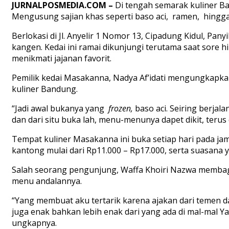
JURNALPOSMEDIA.COM –
Di tengah semarak kuliner B
Mengusung sajian khas seperti baso aci, ramen, hingg
Berlokasi di Jl. Anyelir 1 Nomor 13, Cipadung Kidul, P
kangen. Kedai ini ramai dikunjungi terutama saat sore 
menikmati jajanan favorit.
Pemilik kedai Masakanna, Nadya Af’idati mengungkapkan
kuliner Bandung.
“Jadi awal bukanya yang
frozen,
baso aci. Seiring berjala
dan dari situ buka lah, menu-menunya dapet dikit, terus 
Tempat kuliner Masakanna ini buka setiap hari pada jam
kantong mulai dari Rp11.000 – Rp17.000, serta suasana
Salah seorang pengunjung, Waffa Khoiri Nazwa membagi
menu andalannya.
“Yang membuat aku tertarik karena ajakan dari temen 
juga enak bahkan lebih enak dari yang ada di mal-mal Y
ungkapnya.