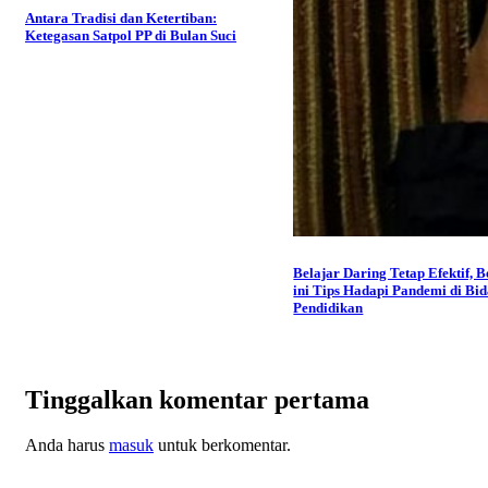
Antara Tradisi dan Ketertiban:
Ketegasan Satpol PP di Bulan Suci
Belajar Daring Tetap Efektif, B
ini Tips Hadapi Pandemi di Bi
Pendidikan
Tinggalkan komentar pertama
Anda harus
masuk
untuk berkomentar.