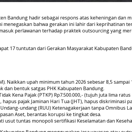
n Bandung hadir sebagai respons atas keheningan dan mini
ini menegaskan bahwa gerakan ini lahir dari keprihatinan te
asuk perlawanan terhadap praktek outsourcing yang meru
at 17 tuntutan dari Gerakan Masyarakat Kabupaten Bandung
). Naikkan upah minimum tahun 2026 sebesar 8,5 sampai 1
ak dan bentuk satgas PHK Kabupaten Bandung.
dak Kena Pajak (PTKP) Rp7.500.000,- (tujuh juta lima ratus 
 hapus pajak Jaminan Hari Tua (JHT), hapus diskriminasi 
 Undang-undang (RUU) Ketenagakerjaan tanpa Omnibus La
san Aset, berantas korupsi ke tingkat desa.
i usut tuntas monopoli sertifikasi Keselamatan dan Keseha