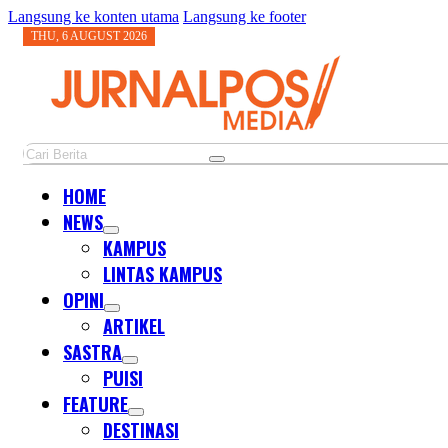
Langsung ke konten utama
Langsung ke footer
THU, 6 AUGUST 2026
Cari
HOME
NEWS
KAMPUS
LINTAS KAMPUS
OPINI
ARTIKEL
SASTRA
PUISI
FEATURE
DESTINASI