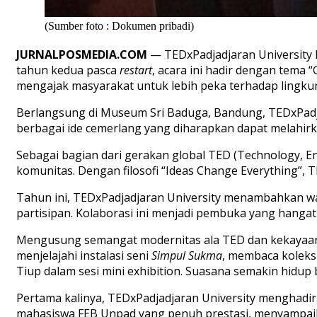
(Sumber foto : Dokumen pribadi)
JURNALPOSMEDIA.COM
— TEDxPadjadjaran University 
tahun kedua pasca
restart
, acara ini hadir dengan tema
mengajak masyarakat untuk lebih peka terhadap lingkunga
Berlangsung di Museum Sri Baduga, Bandung, TEDxPadjad
berbagai ide cemerlang yang diharapkan dapat melahirka
Sebagai bagian dari gerakan global TED (Technology, En
komunitas. Dengan filosofi “Ideas Change Everything”, TE
Tahun ini, TEDxPadjadjaran University menambahkan 
partisipan. Kolaborasi ini menjadi pembuka yang hanga
Mengusung semangat modernitas ala TED dan kekayaan 
menjelajahi instalasi seni
Simpul Sukma
, membaca koleks
Tiup dalam sesi mini exhibition. Suasana semakin hidup
Pertama kalinya, TEDxPadjadjaran University menghadir
mahasiswa FEB Unpad yang penuh prestasi, menyampaikan