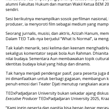
alumni Fakultas Hukum dan mantan Wakil Ketua BEM 202
sendiri.
Sesi berikutnya menampilkan sosok perfilman nasional, 
produser, ia menyoroti film sebagai medium yang mamp
Seorang jurnalis, musisi, dan aktris, Azizah Hanum, m
Dalam TED Talk-nya berjudul “What Is Normal”, ia menga
Tak kalah menarik, sesi kelima dan keenam menghadirka
sekaligus komentator sepak bola Aun Rahman. Dhianita 
nilai budaya. Sementara Aun membawakan topik cultur
identitas budaya lokal yang hidup dan dinamis.
Tak hanya menjadi pendengar pasif, para peserta juga d
ini dimanfaatkan untuk berbagi gagasan, membangun ko
penuh emosi dari Teater Djati menutup rangkaian aca
TEDxPadjadjaran University bukan sekadar ajang diskus
Executive Producer
TEDxPadjadjaran University 2025, Kra
“Kami ingin peserta dan panitia bisa benar-benar mera