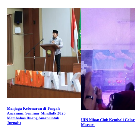
Menjaga Kebenaran di Tengah
Ancaman: Seminar Mindtalk 2025
Membahas Ruang Aman untuk
UIN Nihon Club Kembali Gelar
Jurnalis
Matsuri