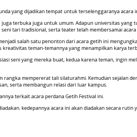
Sunda yang dijadikan tempat untuk terselenggaranya acara i
 juga terbuka juga untuk umum. Adapun universitas yang tur
seni tari tradisional, serta teater telah membersamai acara G
menjadi salah satu penonton dari acara getih ini mengungk
 kreativitas teman-temannya yang menampilkan karya terbaik
iasi seni yang mereka buat, kedua karena teman, ingin mel
lam rangka mempererat tali silaturahmi. Kemudian sejalan 
usan, serta membangun relasi dari luar kampus.
ya terkait acara perdana Getih Festival ini.
diadakan. kedepannya acara ini akan diadakan secara ruti