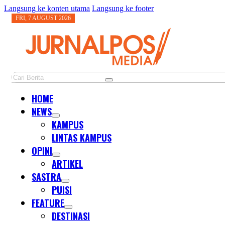
Langsung ke konten utama
Langsung ke footer
FRI, 7 AUGUST 2026
Cari
HOME
NEWS
KAMPUS
LINTAS KAMPUS
OPINI
ARTIKEL
SASTRA
PUISI
FEATURE
DESTINASI