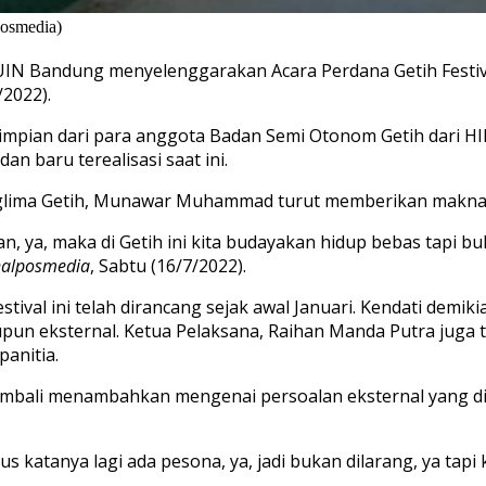
posmedia)
N Bandung menyelenggarakan Acara Perdana Getih Festiva
/2022).
h impian dari para anggota Badan Semi Otonom Getih dari 
n baru terealisasi saat ini.
glima Getih, Munawar Muhammad turut memberikan makna 
an,
ya, maka
di Getih ini kita budayakan hidup bebas tapi bu
nalposmedia
, Sabtu (16/7/2022).
stival ini telah dirancang sejak awal Januari. Kendati demi
pun eksternal. Ketua Pelaksana, Raihan Manda Putra juga t
anitia.
bali menambahkan mengenai persoalan eksternal yang dial
us katanya lagi ada pesona,
ya,
jadi bukan dilarang,
ya
tapi 