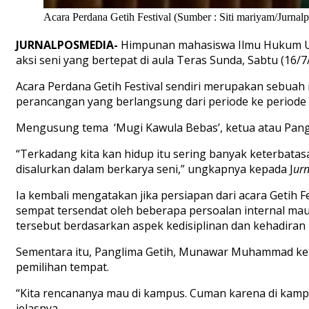
Acara Perdana Getih Festival (Sumber : Siti mariyam/Jurnal
JURNALPOSMEDIA-
Himpunan mahasiswa Ilmu Hukum UI
aksi seni yang bertepat di aula Teras Sunda, Sabtu (16/7
Acara Perdana Getih Festival sendiri merupakan sebua
perancangan yang berlangsung dari periode ke periode da
Mengusung tema ‘Mugi Kawula Bebas’, ketua atau Pan
“Terkadang kita kan hidup itu sering banyak keterbatas
disalurkan dalam berkarya seni,” ungkapnya kepada J
ur
Ia kembali mengatakan jika persiapan dari acara Getih Fe
sempat tersendat oleh beberapa persoalan internal mau
tersebut berdasarkan aspek kedisiplinan dan kehadiran p
Sementara itu, Panglima Getih, Munawar Muhammad kem
pemilihan tempat.
“Kita rencananya mau di kampus. Cuman karena di kamp
jelasnya.