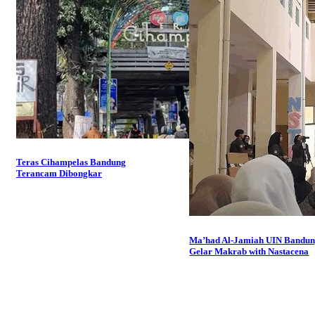
Teras Cihampelas Bandung
Terancam Dibongkar
Ma’had Al-Jamiah UIN Bandu
Gelar Makrab with Nastacena