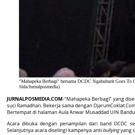
"Mahapeka Berbagi" bersama DCDC Ngabuburit Goes To Ca
Sida/Jurnalposmedia)
JURNALPOSMEDIA.COM
-“Mahapeka Berbagi” yang dise
suci Ramadhan. Bekerja sama dengan DjarumCoklat.Com (
Bertempat di halaman Aula Anwar Musaddad UIN Bandun
Acara dibuka dengan penampilan dari band DCDC send
Selanjutnya acara diselingi kampenya anti
bullying
yang di