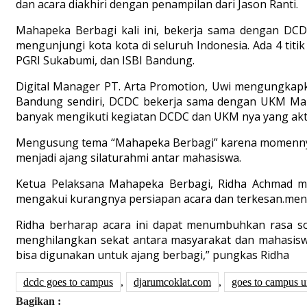
dan acara diakhiri dengan penampilan dari Jason Ranti.
Mahapeka Berbagi kali ini, bekerja sama dengan D
mengunjungi kota kota di seluruh Indonesia. Ada 4 tit
PGRI Sukabumi, dan ISBI Bandung.
Digital Manager PT. Arta Promotion, Uwi mengungkapk
Bandung sendiri, DCDC bekerja sama dengan UKM Mah
banyak mengikuti kegiatan DCDC dan UKM nya yang akti
Mengusung tema “Mahapeka Berbagi” karena momennya y
menjadi ajang silaturahmi antar mahasiswa.
Ketua Pelaksana Mahapeka Berbagi, Ridha Achmad 
mengakui kurangnya persiapan acara dan terkesan.mend
Ridha berharap acara ini dapat menumbuhkan rasa s
menghilangkan sekat antara masyarakat dan mahasi
bisa digunakan untuk ajang berbagi,” pungkas Ridha
dcdc goes to campus
,
djarumcoklat.com
,
goes to campus 
Bagikan :