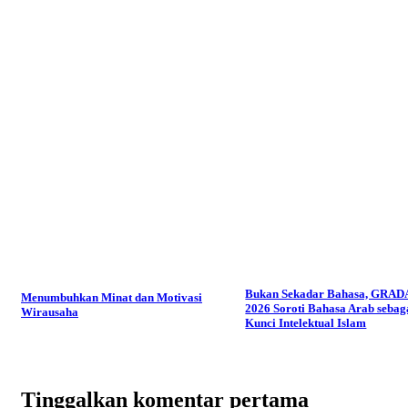
Bukan Sekadar Bahasa, GRAD
Menumbuhkan Minat dan Motivasi
2026 Soroti Bahasa Arab sebag
Wirausaha
Kunci Intelektual Islam
Tinggalkan komentar pertama