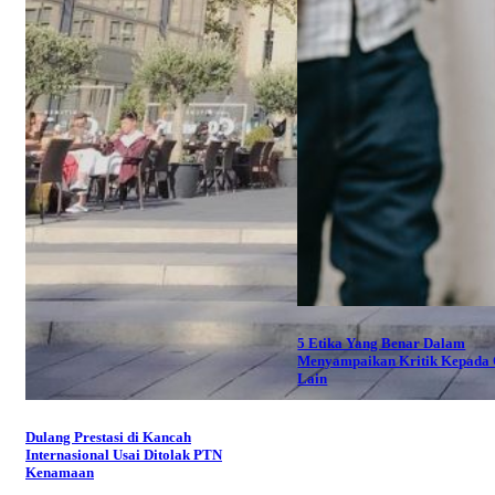
5 Etika Yang Benar Dalam
Menyampaikan Kritik Kepada
Lain
Dulang Prestasi di Kancah
Internasional Usai Ditolak PTN
Kenamaan