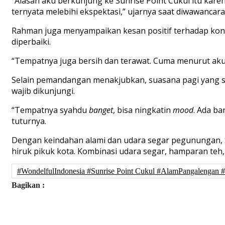
“Alasan aku berkunjung ke Sunrise Point Cukul itu karen
ternyata melebihi ekspektasi,” ujarnya saat diwawancara
Rahman juga menyampaikan kesan positif terhadap kond
diperbaiki.
“Tempatnya juga bersih dan terawat. Cuma menurut aku,
Selain pemandangan menakjubkan, suasana pagi yang se
wajib dikunjungi.
“Tempatnya syahdu
banget
, bisa ningkatin
mood
. Ada b
tuturnya.
Dengan keindahan alami dan udara segar pegunungan, Su
hiruk pikuk kota. Kombinasi udara segar, hamparan teh,
#WondelfulIndonesia #Sunrise Point Cukul #AlamPangale
Bagikan :