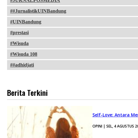
JURNALPOSMEDIA
#JurnalistikUINBandung
UINBandung
prestasi
Wisuda
Wisuda 108
#adhidjati
Berita Terkini
Self-Love: Antara Me
OPINI | SEL, 4 AGUSTUS 2