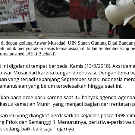
 di depan gedung Anwar Musadad, UIN Sunan Gunung Djati Bandung,
li untuk menyuarakan kasus kemanusiaan di bulan September yang bel
(Jurnalposmedia/Riki Baehaki)
ini digelar di tempat berbeda, Kamis (13/9/2018). Aksi dam
Anwar Musaddad karena tengah direnovasi. Dengan tema be
 yang terjadi sepanjang September sejak Indonesia merdek
manusiaan yang belum terselesaikan hingga saat ini.
uskan pada orde baru karena saat itu banyak agenda-agenda
 kasus kematian Munir, yang menjadi bagian dari rentetan
kan isu yang diangkat berdasarkan kejadian pasca 1998 dim
g Priok dan Semanggi II. Menurutnya, peristiwa-peristiwa t
 sedang baik-baik saja,” ujarnya.