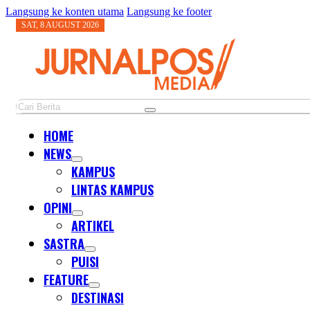
Langsung ke konten utama
Langsung ke footer
SAT, 8 AUGUST 2026
Cari
HOME
NEWS
KAMPUS
LINTAS KAMPUS
OPINI
ARTIKEL
SASTRA
PUISI
FEATURE
DESTINASI