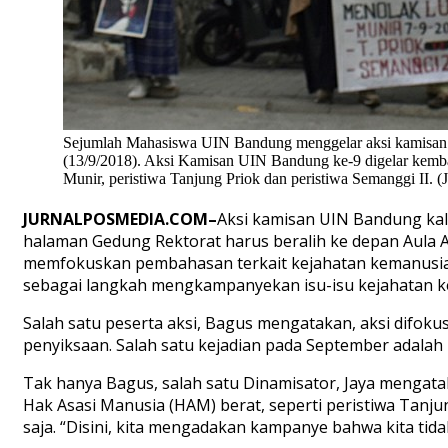
Sejumlah Mahasiswa UIN Bandung menggelar aksi kamisan
(13/9/2018). Aksi Kamisan UIN Bandung ke-9 digelar kemba
Munir, peristiwa Tanjung Priok dan peristiwa Semanggi II. 
JURNALPOSMEDIA.COM–
Aksi kamisan UIN Bandung kali 
halaman Gedung Rektorat harus beralih ke depan Aula 
memfokuskan pembahasan terkait kejahatan kemanusiaan
sebagai langkah mengkampanyekan isu-isu kejahatan ke
Salah satu peserta aksi, Bagus mengatakan, aksi difok
penyiksaan. Salah satu kejadian pada September adalah
Tak hanya Bagus, salah satu Dinamisator, Jaya mengata
Hak Asasi Manusia (HAM) berat, seperti peristiwa Tanjun
saja. “Disini, kita mengadakan kampanye bahwa kita tidak