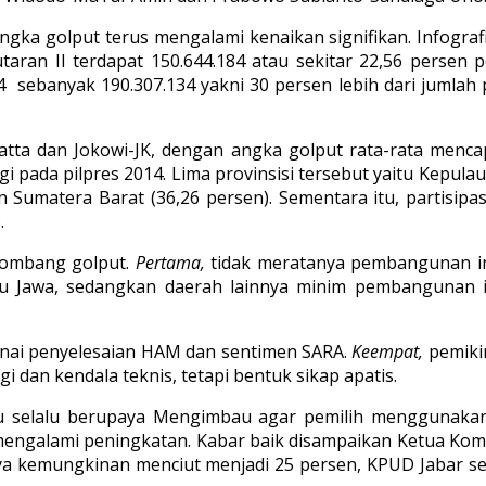
4 angka golput terus mengalami kenaikan signifikan. Infogr
taran II terdapat 150.644.184 atau sekitar 22,56 persen p
14 sebanyak 190.307.134 yakni 30 persen lebih dari jumlah 
Hatta dan Jokowi-JK, dengan angka golput rata-rata mencap
gi pada pilpres 2014. Lima provinsisi tersebut yaitu Kepulau
n Sumatera Barat (36,26 persen). Sementara itu, partisipas
.
lombang golput.
Pertama,
tidak meratanya pembangunan inf
au Jawa, sedangkan daerah lainnya minim pembangunan i
genai penyelesaian HAM dan sentimen SARA.
Keempat,
pemiki
i dan kendala teknis, tetapi bentuk sikap apatis.
lu selalu berupaya Mengimbau agar pemilih menggunaka
 mengalami peningkatan. Kabar baik disampaikan Ketua Kom
a kemungkinan menciut menjadi 25 persen, KPUD Jabar sen