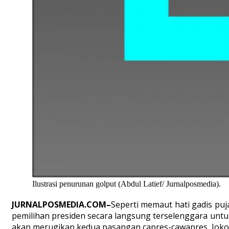
Ilustrasi penurunan golput (Abdul Latief/ Jurnalposmedia).
JURNALPOSMEDIA.COM–
Seperti memaut hati gadis puj
pemilihan presiden secara langsung terselenggara unt
akan merugikan kedua pasangan capres-cawapres, Joko