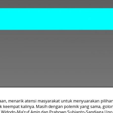
aan, menarik atensi masyarakat untuk menyuarakan pilihanny
uk keempat kalinya. Masih dengan polemik yang sama, gol
 Widodo-Ma’ruf Amin dan Prabowo Subianto-Sandiaga Uno