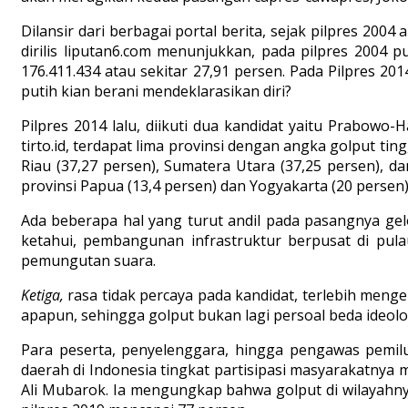
Dilansir dari berbagai portal berita, sejak pilpres 200
dirilis liputan6.com menunjukkan, pada pilpres 2004 pu
176.411.434 atau sekitar 27,91 persen. Pada Pilpres 20
putih kian berani mendeklarasikan diri?
Pilpres 2014 lalu, diikuti dua kandidat yaitu Prabowo-
tirto.id, terdapat lima provinsi dengan angka golput ting
Riau (37,27 persen), Sumatera Utara (37,25 persen), da
provinsi Papua (13,4 persen) dan Yogyakarta (20 persen)
Ada beberapa hal yang turut andil pada pasangnya ge
ketahui, pembangunan infrastruktur berpusat di pul
pemungutan suara.
Ketiga,
rasa tidak percaya pada kandidat, terlebih men
apapun, sehingga golput bukan lagi persoal beda ideolog
Para peserta, penyelenggara, hingga pengawas pemi
daerah di Indonesia tingkat partisipasi masyarakatnya
Ali Mubarok. Ia mengungkap bahwa golput di wilayahny