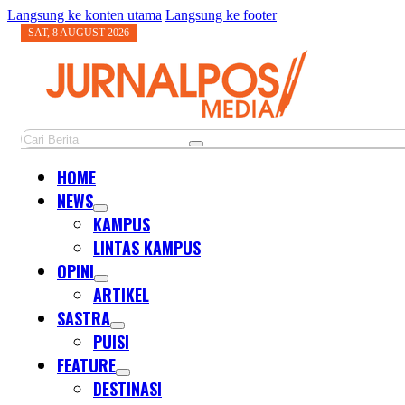
Langsung ke konten utama
Langsung ke footer
SAT, 8 AUGUST 2026
Cari
HOME
NEWS
KAMPUS
LINTAS KAMPUS
OPINI
ARTIKEL
SASTRA
PUISI
FEATURE
DESTINASI