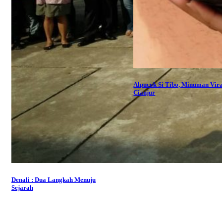
Alpucok Si Tibo, Minuman Vira
Cianjur
Denali : Dua Langkah Menuju
Sejarah