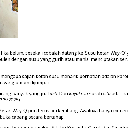
Jika belum, sesekali cobalah datang ke ‘Susu Ketan Way-Q’ y
 pulen dengan susu yang gurih atau manis, menciptakan se
n mengapa sajian ketan susu menarik perhatian adalah kar
in yang umum dijumpai.
arang banyak yang jual
deh
. Dan
kayaknya
susah
gitu
ada ora
2/5/2025).
u Ketan Way-Q pun terus berkembang. Awalnya hanya mene
mbuka cabang secara bertahap.
 yang beroperasi, yakni di Jalan Kosambi, Garut, dan Cipa