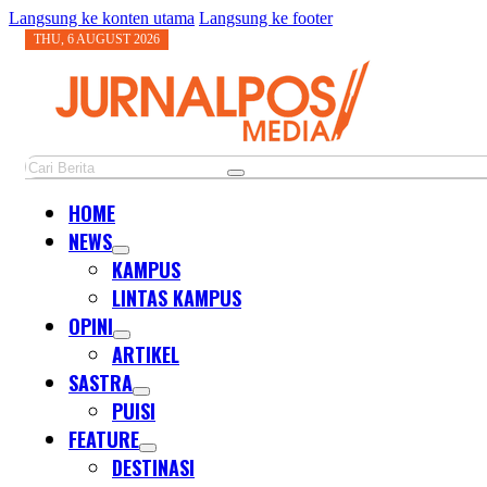
Langsung ke konten utama
Langsung ke footer
THU, 6 AUGUST 2026
Cari
HOME
NEWS
KAMPUS
LINTAS KAMPUS
OPINI
ARTIKEL
SASTRA
PUISI
FEATURE
DESTINASI