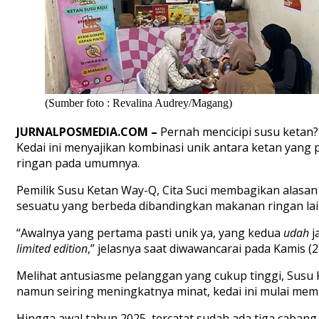
(Sumber foto : Revalina Audrey/Magang)
JURNALPOSMEDIA.COM –
Pernah mencicipi susu ketan? 
Kedai ini menyajikan kombinasi unik antara ketan yang
ringan pada umumnya.
Pemilik Susu Ketan Way-Q, Cita Suci membagikan alasa
sesuatu yang berbeda dibandingkan makanan ringan la
“Awalnya yang pertama pasti unik ya, yang kedua
udah
j
limited edition
,” jelasnya saat diwawancarai pada Kamis (2
Melihat antusiasme pelanggan yang cukup tinggi, Sus
namun seiring meningkatnya minat, kedai ini mulai me
Hingga awal tahun 2025, tercatat sudah ada tiga cabang