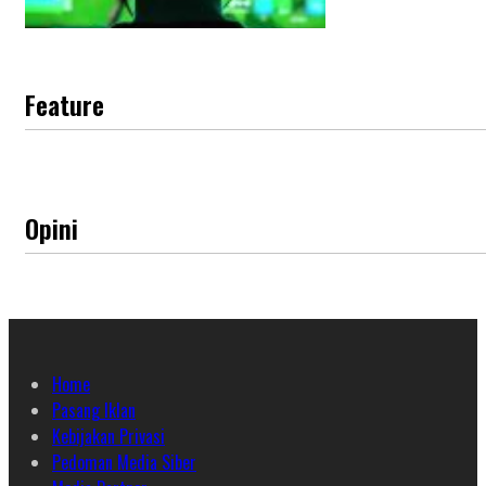
Feature
Opini
Home
Pasang Iklan
Kebijakan Privasi
Pedoman Media Siber