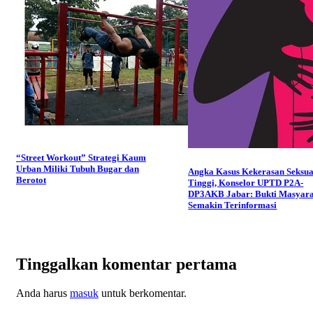
“Street Workout” Strategi Kaum
Urban Miliki Tubuh Bugar dan
Angka Kasus Kekerasan Seksua
Berotot
Tinggi, Konselor UPTD P2A-
DP3AKB Jabar: Bukti Masyar
Semakin Terinformasi
Tinggalkan komentar pertama
Anda harus
masuk
untuk berkomentar.