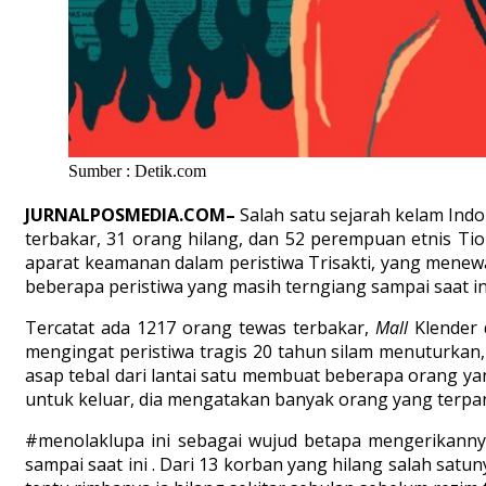
Sumber : Detik.com
JURNALPOSMEDIA.COM–
Salah satu sejarah kelam Indo
terbakar, 31 orang hilang, dan 52 perempuan etnis T
aparat keamanan dalam peristiwa Trisakti, yang menewa
beberapa peristiwa yang masih terngiang sampai saat in
Tercatat ada 1217 orang tewas terbakar,
Mall
Klender d
mengingat peristiwa tragis 20 tahun silam menuturkan
asap tebal dari lantai satu membuat beberapa orang ya
untuk keluar, dia mengatakan banyak orang yang terpang
#menolaklupa ini sebagai wujud betapa mengerikannya
sampai saat ini . Dari 13 korban yang hilang salah sat