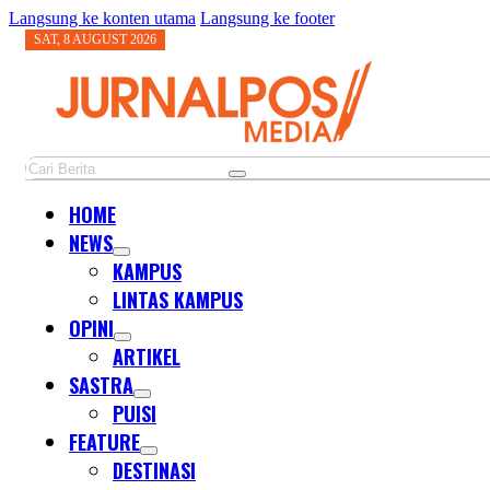
Langsung ke konten utama
Langsung ke footer
SAT, 8 AUGUST 2026
Cari
HOME
NEWS
KAMPUS
LINTAS KAMPUS
OPINI
ARTIKEL
SASTRA
PUISI
FEATURE
DESTINASI