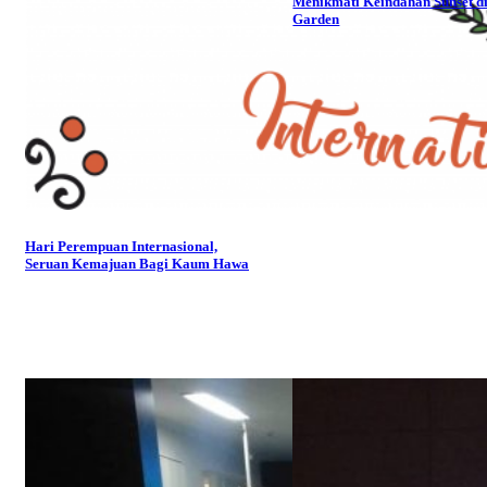
Menikmati Keindahan Sunset di
Garden
Hari Perempuan Internasional,
Seruan Kemajuan Bagi Kaum Hawa