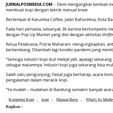
JURNALPOS
M
EDIA.COM
– Demi mengangkat kembali indu
membuat kopi dengan teknik manual brew.
Bertempat di Kasumba Coffee, Jalan Bahureksa, Kota Band
Pada hari pertama, sebanyak 36 barista berkompetisi m
dengan Pop Up Market yang diisi dengan aktivitas
thrifti
Ketua Pelaksana, Putrie Maharani mengungkapkan, antu
berkembang. Ditambah lagi kondisi pandemi yang memb
“Semoga industri kopi ikut melejit
yah,
apalagi sekarang 
sebagai macamnya. Industri kopi juga sekarang bisa mulai
Salah satu pengunjung, Faisal juga berharap, acara k
pengalaman dalam meracik kopi.
“Ya mudah – mudahan di Bandung semakin banyak acara k
Kompetisi Kopi
,
kopi
,
Manual Brew
,
What's So Medl
Bagikan :