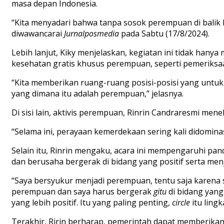
masa depan Indonesia.
“Kita menyadari bahwa tanpa sosok perempuan di balik 
diwawancarai
Jurnalposmedia
pada Sabtu (17/8/2024).
Lebih lanjut, Kiky menjelaskan, kegiatan ini tidak ha
kesehatan gratis khusus perempuan, seperti pemeriksaa
“Kita memberikan ruang-ruang posisi-posisi yang untu
yang dimana itu adalah perempuan,” jelasnya.
Di sisi lain, aktivis perempuan, Rinrin Candraresmi 
“Selama ini, perayaan kemerdekaan sering kali didomina
Selain itu, Rinrin mengaku, acara ini mempengaruhi p
dan berusaha bergerak di bidang yang positif serta me
“Saya bersyukur menjadi perempuan, tentu saja karena sa
perempuan dan saya harus bergerak
gitu
di bidang yang
yang lebih positif. Itu yang paling penting,
circle
itu ling
Terakhir, Ririn berharap, pemerintah dapat memberi