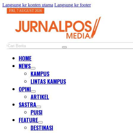
Langsung ke konten utama
Langsung ke footer
FRI, 7 AUGUST 2026
Cari
HOME
NEWS
KAMPUS
LINTAS KAMPUS
OPINI
ARTIKEL
SASTRA
PUISI
FEATURE
DESTINASI