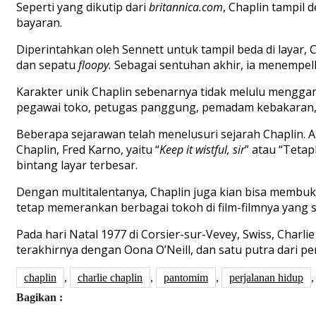
Seperti yang dikutip dari
britannica.com
, Chaplin tampil
bayaran.
Diperintahkan oleh Sennett untuk tampil beda di layar,
dan sepatu
floopy.
Sebagai sentuhan akhir, ia menempe
Karakter unik Chaplin sebenarnya tidak melulu menggam
pegawai toko, petugas panggung, pemadam kebakaran, 
Beberapa sejarawan telah menelusuri sejarah Chaplin.
Chaplin, Fred Karno, yaitu “
Keep it wistful, sir
” atau “Tetap
bintang layar terbesar.
Dengan multitalentanya, Chaplin juga kian bisa membuk
tetap memerankan berbagai tokoh di film-filmnya yang 
Pada hari Natal 1977 di Corsier-sur-Vevey, Swiss, Charl
terakhirnya dengan Oona O’Neill, dan satu putra dari p
chaplin
,
charlie chaplin
,
pantomim
,
perjalanan hidup
Bagikan :