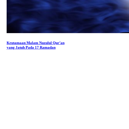
Keutamaan Malam Nuzulul Qur’an
yang Jatuh Pada 17 Ramadan