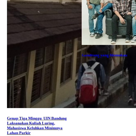
Gondrong yang Memukau
Genap Tiga Minggu UIN Bandung
Laksanakan Kuliah Luring,
Mahasiswa Keluhkan Minimnya
Lahan Parkir