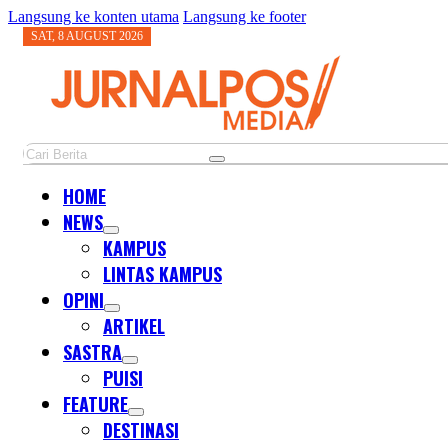
Langsung ke konten utama
Langsung ke footer
SAT, 8 AUGUST 2026
Cari
HOME
NEWS
KAMPUS
LINTAS KAMPUS
OPINI
ARTIKEL
SASTRA
PUISI
FEATURE
DESTINASI