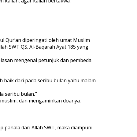
 kalian, agar kalian bertakwa.”
ul Qur’an diperingati oleh umat Muslim
llah SWT QS. Al-Baqarah Ayat 185 yang
jelasan mengenai petunjuk dan pembeda
 baik dari pada seribu bulan yaitu malam
a seribu bulan,”
t muslim, dan mengaminkan doanya.
 pahala dari Allah SWT, maka diampuni