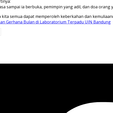
tinya:
sa sampai ia berbuka, pemimpin yang adil, dan doa orang yan
kita semua dapat memperoleh keberkahan dan kemuliaannya.
an Gerhana Bulan di Laboratorium Terpadu UIN Bandung