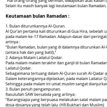
“Hai orang-orang yang beriman, diwajibkan atas kalian
Selain itu masih banyak lagi keutamaan bulan Ramadan,
Keutamaan bulan Ramadan :
1. Bulan diturunkannya Al-Quran.
Al Qur’an pertama kali diturunkan di Gua Hira, sebelah
pada malam ke-17 Ramadan. Adapun dasar dari peringata
artinya :
“Bulan Ramadan, bulan yang di dalamnya diturunkan Al
(antara hak dan yang batil),”
2. Adanya Malam Lailatul Qodar.
Pada malam-malam terakhir dan ganjil di bulan Ramadan,
Lailatul Qodar.
Sebagaimana tertuang dalam Al-Quran surah Al-Qadar ayat
Dalam keterangannya dijelaskan, pada malam Lailatur 
Sehingga pada malam ini umat muslim sangat dianjurk
3. Bulan penuh pengampunan.
Rasulullah SAW bersabda yang artinya :
“Barangsiapa yang berpuasa melakukan salat malam pa
dosa-dosanya yang telah lalu. (HR.Bukhari dan Muslim).