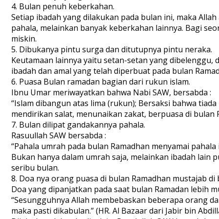
4. Bulan penuh keberkahan.
Setiap ibadah yang dilakukan pada bulan ini, maka Alla
pahala, melainkan banyak keberkahan lainnya. Bagi seo
miskin.
5. Dibukanya pintu surga dan ditutupnya pintu neraka.
Keutamaan lainnya yaitu setan-setan yang dibelenggu
ibadah dan amal yang telah diperbuat pada bulan Ramad
6. Puasa Bulan ramadan bagian dari rukun islam.
Ibnu Umar meriwayatkan bahwa Nabi SAW, bersabda :
“Islam dibangun atas lima (rukun); Bersaksi bahwa t
mendirikan salat, menunaikan zakat, berpuasa di bulan R
7. Bulan dilipat gandakannya pahala.
Rasuullah SAW bersabda :
“Pahala umrah pada bulan Ramadhan menyamai pahala iba
Bukan hanya dalam umrah saja, melainkan ibadah lain pu
seribu bulan.
8. Doa nya orang puasa di bulan Ramadhan mustajab di ba
Doa yang dipanjatkan pada saat bulan Ramadan lebih mus
“Sesungguhnya Allah membebaskan beberapa orang dari 
maka pasti dikabulan.” (HR. Al Bazaar dari Jabir bin Abdill