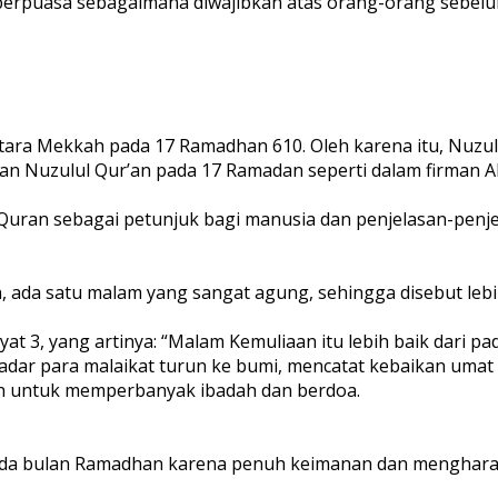
 berpuasa sebagaimana diwajibkan atas orang-orang sebelum
 utara Mekkah pada 17 Ramadhan 610. Oleh karena itu, Nuzul
n Nuzulul Qur’an pada 17 Ramadan seperti dalam firman A
-Quran sebagai petunjuk bagi manusia dan penjelasan-pen
 ada satu malam yang sangat agung, sehingga disebut lebih
 3, yang artinya: “Malam Kemuliaan itu lebih baik dari pad
Qadar para malaikat turun ke bumi, mencatat kebaikan uma
an untuk memperbanyak ibadah dan berdoa.
da bulan Ramadhan karena penuh keimanan dan mengharap