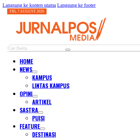
Langsung ke konten utama
Langsung ke footer
FRI, 7 AUGUST 2026
Cari
HOME
NEWS
KAMPUS
LINTAS KAMPUS
OPINI
ARTIKEL
SASTRA
PUISI
FEATURE
DESTINASI