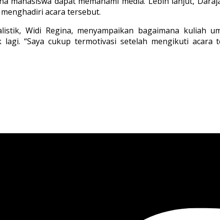
mana mahasiswa dapat memahami media. Lebih lanjut, Da
 menghadiri acara tersebut.
alistik, Widi Regina, menyampaikan bagaimana kuliah 
lagi. “Saya cukup termotivasi setelah mengikuti acara t