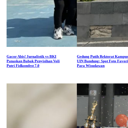
Gacor Abis! Jurnalistik vs BKI
Gedung Putih Rektorat Kampus
Panaskan Babak Penyisihan Voli
UIN Bandung: Spot Foto Favori
Putri Fidkomfest 7.0
Para Wisudawan