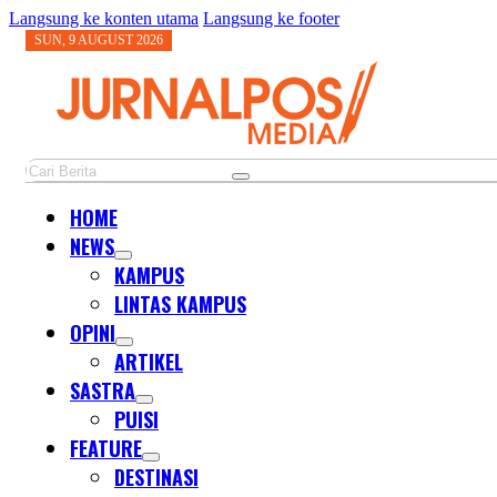
Langsung ke konten utama
Langsung ke footer
SUN, 9 AUGUST 2026
Cari
HOME
NEWS
KAMPUS
LINTAS KAMPUS
OPINI
ARTIKEL
SASTRA
PUISI
FEATURE
DESTINASI