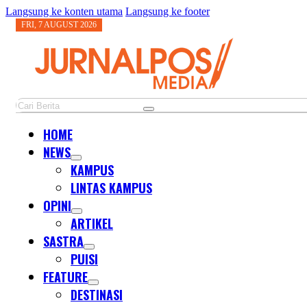
Langsung ke konten utama
Langsung ke footer
FRI, 7 AUGUST 2026
Cari
HOME
NEWS
KAMPUS
LINTAS KAMPUS
OPINI
ARTIKEL
SASTRA
PUISI
FEATURE
DESTINASI